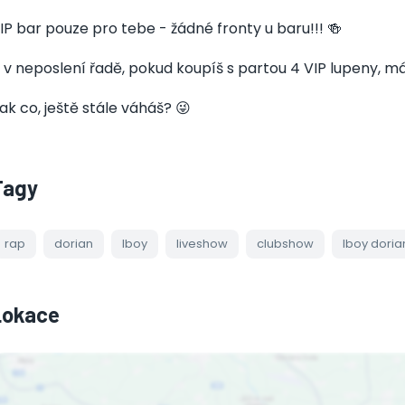
IP bar pouze pro tebe - žádné fronty u baru!!! 🍻
 v neposlení řadě, pokud koupíš s partou 4 VIP lupeny, m
ak co, ještě stále váháš? 😜
Tagy
rap
dorian
lboy
liveshow
clubshow
lboy doria
Lokace