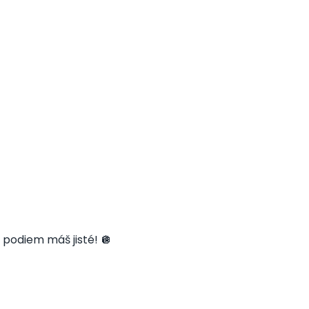
 podiem máš jisté! 🪩