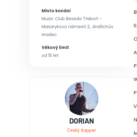
Místo konání
B
Music Club Beseda Třeboň -
S
Masarykovo námesti 2, Jindřichův
Hradec
O
Věkový limit
A
od 15 let
P
W
P
V
DORIAN
N
Český Rapper
M