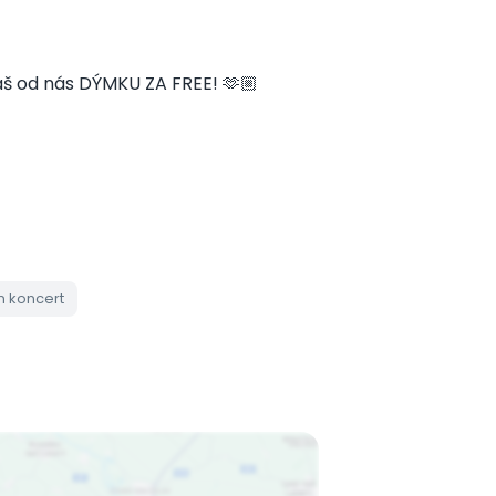
áš od nás DÝMKU ZA FREE! 🫶🏼
n koncert