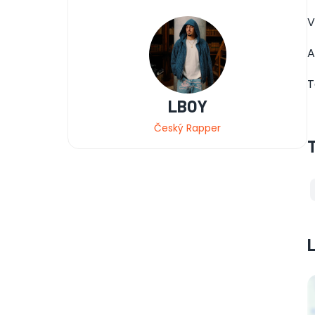
V
A
T
LBOY
Český Rapper