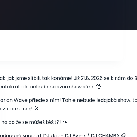
ak, jak jsme slíbili, tak konáme! Již 21.8. 2026 se k nám d
entokrát ale nebude na svou show sám! 🤫
orian Wave přijede s ním! Tohle nebude ledajaká show, to
ezapomeneš! 🎤
 na co že se můžeš těšit?! 👀
adupané support DJ duo - DJ Byrex / DJ CH4MBA 🎧