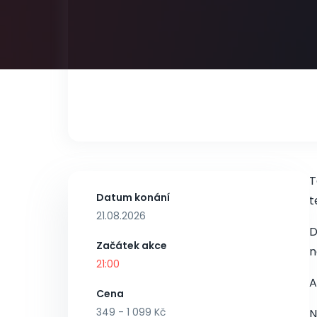
T
Datum konání
t
21.08.2026
D
Začátek akce
n
21:00
A
Cena
349 - 1 099 Kč
N