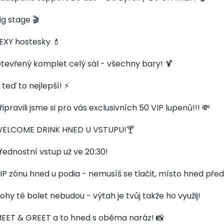
ig stage 🎬
EXY hostesky 💄
tevřený komplet celý sál - všechny bary! 🍹
 teď to nejlepší! ⚡️
řipravili jsme si pro vás exclusivních 50 VIP lupenů!!! 💸
ELCOME DRINK HNED U VSTUPU!🍸
řednostní vstup už ve 20:30!
IP zónu hned u podia - nemusíš se tlačit, místo hned před
ohy tě bolet nebudou - výtah je tvůj takže ho využij!
EET & GREET a to hned s oběma naráz! 📸