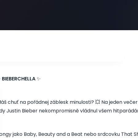
✨
BIEBERCHELLA
✨
áš chuť na pořádnej záblesk minulosti? 💥 Na jeden veče
dy Justin Bieber nekompromisně vládnul všem hitparádá
ongy jako Baby, Beauty and a Beat nebo srdcovku That S