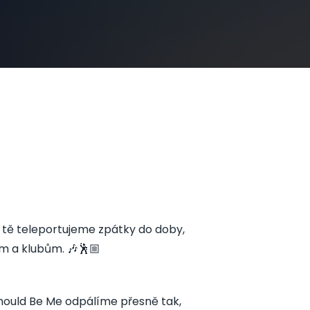
r tě teleportujeme zpátky do doby,
m a klubům. 🎶🕺🏼
hould Be Me odpálíme přesně tak,