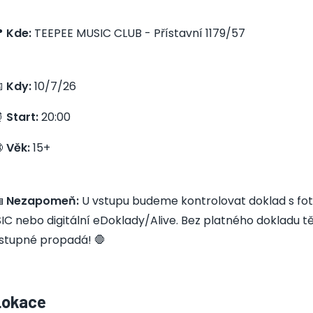

Kde:
TEEPEE MUSIC CLUB - Přístavní 1179/57

Kdy:
10/7/26
⏰
Start:
20:00

Věk:
15+

Nezapomeň:
U vstupu budeme kontrolovat doklad s fot
SIC nebo digitální eDoklady/Alive. Bez platného dokladu 
stupné propadá! 🛑
Lokace