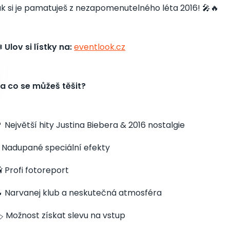
ak si je pamatuješ z nezapomenutelného léta 2016! 🎤🔥
️
Ulov si lístky na:
eventlook.cz
a co se můžeš těšit?
 Největší hity Justina Biebera & 2016 nostalgie
 Nadupané speciální efekty
 Profi fotoreport
 Narvanej klub a neskutečná atmosféra
️ Možnost získat slevu na vstup