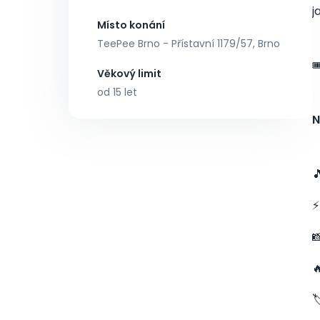
j
Místo konání
TeePee Brno - Přístavní 1179/57, Brno

Věkový limit
od 15 let
N

⚡


