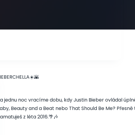
IEBERCHELLA☀️🌇
a jednu noc vracíme dobu, kdy Justin Bieber ovládal úplně 
aby, Beauty and a Beat nebo That Should Be Me? Přesně ty
amatuješ z léta 2016.🌴🎶