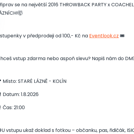
řiprav se na největší 2016 THROWBACK PARTY x COACHELL
ÁZNÍCH!🤯
stupenky v předprodeji od 100,- Kč na
Eventlook.cz
🎟️
hceš vstup zdarma nebo aspoň slevu? Napiš nám do DM👇
 Místo: STARÉ LÁZNĚ - KOLÍN
 Datum: 1.8.2026
 Čas: 21:00
U vstupu ukaž doklad s fotkou – občanku, pas, řidičák, I