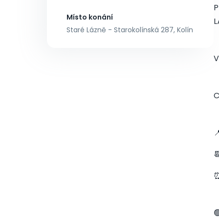
P
Místo konání
L
Staré Lázně - Starokolínská 287, Kolín
V
C


⏰
