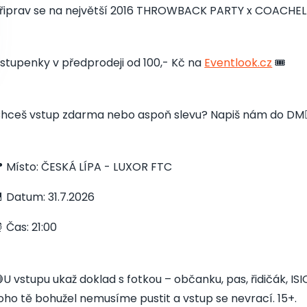
řiprav se na největší 2016 THROWBACK PARTY x COACHELL
stupenky v předprodeji od 100,- Kč na
Eventlook.cz
🎟️
hceš vstup zdarma nebo aspoň slevu? Napiš nám do DM👇
 Místo: ČESKÁ LÍPA - LUXOR FTC
 Datum: 31.7.2026
 Čas: 21:00
U vstupu ukaž doklad s fotkou – občanku, pas, řidičák, I
oho tě bohužel nemusíme pustit a vstup se nevrací. 15+.