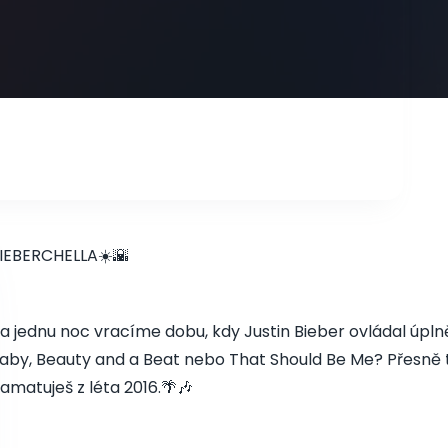
IEBERCHELLA☀️🌇
a jednu noc vracíme dobu, kdy Justin Bieber ovládal úplně 
aby, Beauty and a Beat nebo That Should Be Me? Přesně ty
amatuješ z léta 2016.🌴🎶