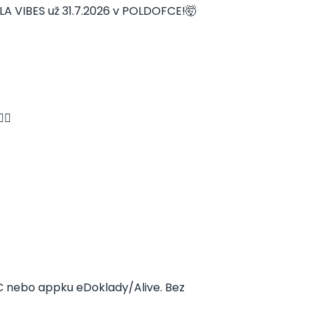
A VIBES už 31.7.2026 v POLDOFCE!🤯
🏻
SIC nebo appku eDoklady/Alive. Bez