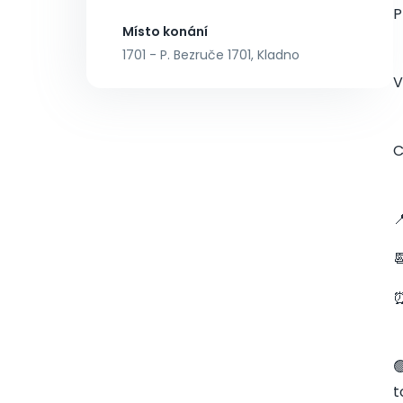
P
Místo konání
1701 - P. Bezruče 1701, Kladno
V
C


⏰

t