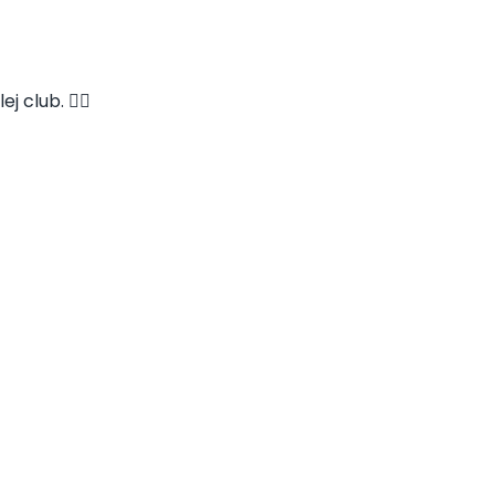
 club. 👇🏻