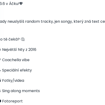
6.6 v Áčku!💖
ady neuslyšíš random tracky, jen songy, který zná text celej
o tě čeká? 🤔
 Největší hity z 2016
 Coachella vibe
 Speciální efekty
 Fotky/videa
 Sing along moments
 Fotoreport