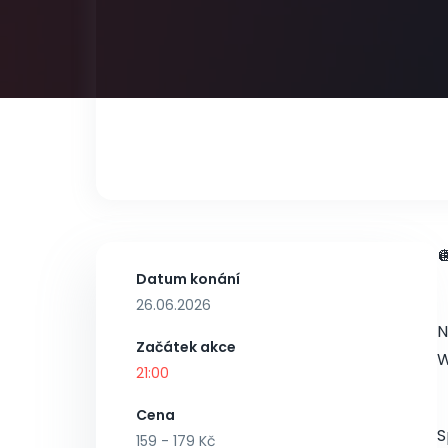

Datum konání
26.06.2026
N
Začátek akce
W
21:00
Cena
S
159 - 179 Kč