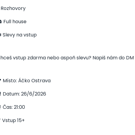
️ Rozhovory
 Full house
️ Slevy na vstup
hceš vstup zdarma nebo aspoň slevu? Napiš nám do DM 
 Místo: Áčko Ostrava
 Datum: 26/6/2026
 Čas: 21:00
 Vstup 15+