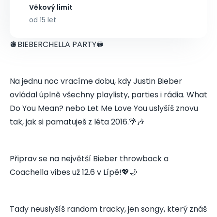
Věkový limit
od 15 let
🪩BIEBERCHELLA PARTY🪩
Na jednu noc vracíme dobu, kdy Justin Bieber
ovládal úplně všechny playlisty, parties i rádia. What
Do You Mean? nebo Let Me Love You uslyšíš znovu
tak, jak si pamatuješ z léta 2016.🌴🎶
Připrav se na největší Bieber throwback a
Coachella vibes už 12.6 v Lípě!💖🌙
Tady neuslyšíš random tracky, jen songy, který znáš