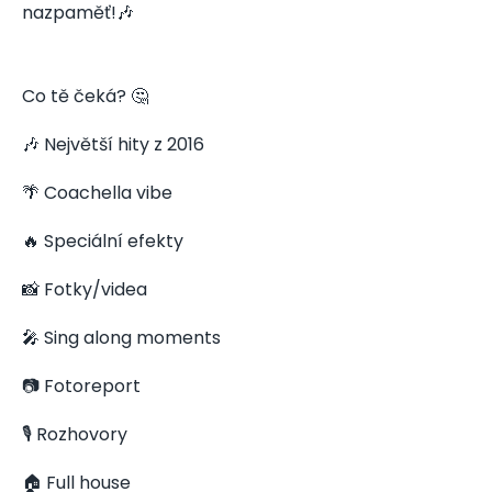
nazpaměť!🎶
Co tě čeká? 🤔
🎶 Největší hity z 2016
🌴 Coachella vibe
🔥 Speciální efekty
📸 Fotky/videa
🎤 Sing along moments
📷 Fotoreport
🎙️ Rozhovory
🏠 Full house