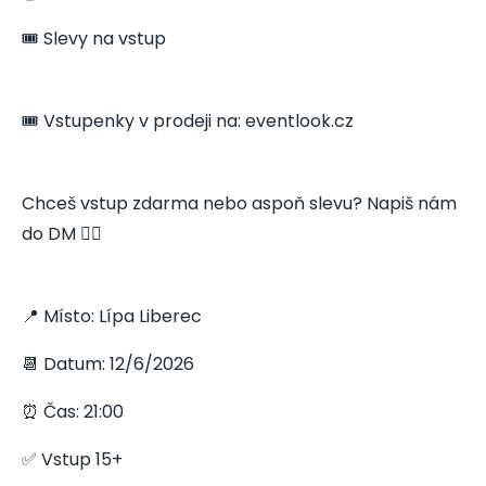
🎟️ Slevy na vstup
🎟️ Vstupenky v prodeji na: eventlook.cz
Chceš vstup zdarma nebo aspoň slevu? Napiš nám
do DM 👇🏻
📍 Místo: Lípa Liberec
📆 Datum: 12/6/2026
⏰ Čas: 21:00
✅ Vstup 15+