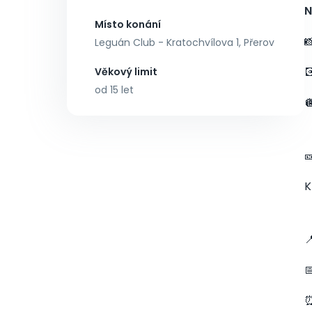
N
Místo konání

Leguán Club - Kratochvílova 1, Přerov

Věkový limit
od 15 let


K

