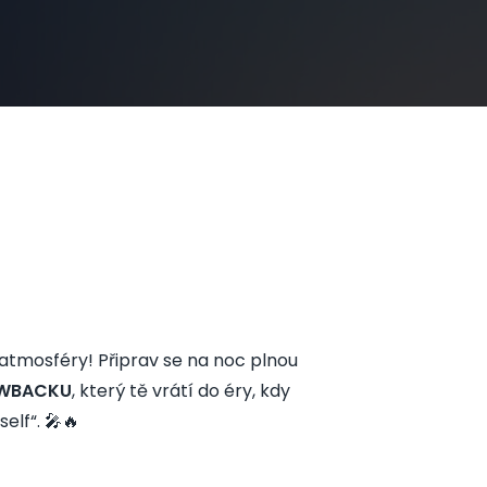
 atmosféry! Připrav se na noc plnou
OWBACKU
, který tě vrátí do éry, kdy
elf“. 🎤🔥