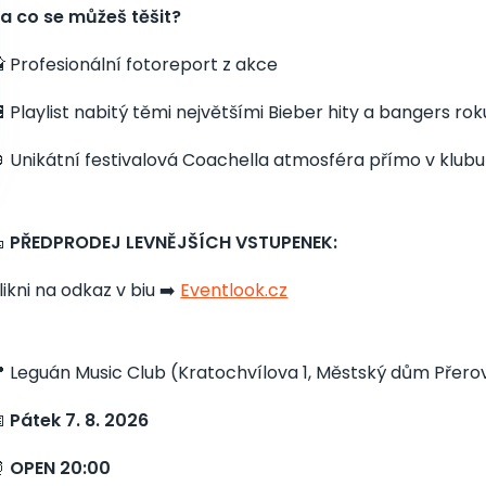
a co se můžeš těšit?
 Profesionální fotoreport z akce
 Playlist nabitý těmi největšími Bieber hity a bangers ro
 Unikátní festivalová Coachella atmosféra přímo v klubu

PŘEDPRODEJ LEVNĚJŠÍCH VSTUPENEK:
likni na odkaz v biu ➡️
Eventlook.cz
 Leguán Music Club (Kratochvílova 1, Městský dům Přero

Pátek 7. 8. 2026
⏰
OPEN 20:00