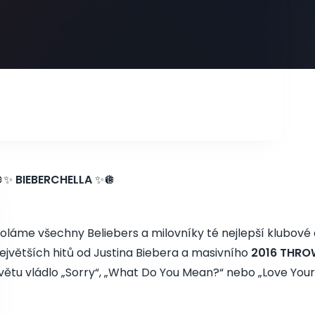
🪩✨
BIEBERCHELLA
✨🪩
oláme všechny Beliebers a milovníky té nejlepší klubové
ejvětších hitů od Justina Biebera a masivního
2016 THR
větu vládlo „Sorry“, „What Do You Mean?“ nebo „Love Yours