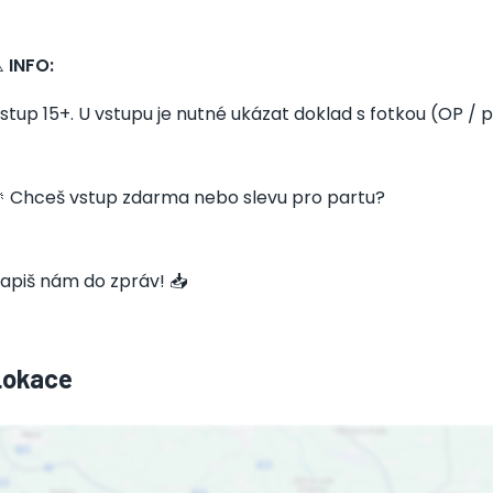
️
INFO:
stup 15+. U vstupu je nutné ukázat doklad s fotkou (OP / pa
 Chceš vstup zdarma nebo slevu pro partu?
apiš nám do zpráv! 📥
Lokace