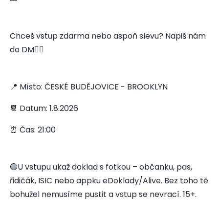
Chceš vstup zdarma nebo aspoň slevu? Napiš nám
do DM👇🏻
📍 Místo: ČESKÉ BUDĚJOVICE - BROOKLYN
📆 Datum: 1.8.2026
⏰ Čas: 21:00
🟢U vstupu ukaž doklad s fotkou – občanku, pas,
řidičák, ISIC nebo appku eDoklady/Alive. Bez toho tě
bohužel nemusíme pustit a vstup se nevrací. 15+.