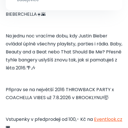
BIEBERCHELLA☀️🌇
Na jednu noc vracíme dobu, kdy Justin Bieber
ovládal úplně všechny playlisty, parties i rádia. Baby,
Beauty and a Beat nebo That Should Be Me? Přesně
tyhle bangery uslyšíš znovu tak, jak si pamatuješ z
léta 2016.🌴🎶
Připrav se na největší 2016 THROWBACK PARTY x
COACHELLA VIBES už 7.8.2026 v BROOKLYNU!🤯
Vstupenky v předprodeji od 100,- Kč na
Eventlook.cz
🎟️