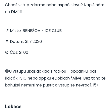
Chceš vstup zdarma nebo aspoň slevu? Napiš nám
do DM👇🏻
📍 Místo: BENEŠOV - ICE CLUB
📆 Datum: 31.7.2026
⏰ Čas: 21:00
🟢U vstupu ukaž doklad s fotkou – občanku, pas,
řidičák, ISIC nebo appku eDoklady/Alive. Bez toho tě
bohužel nemusíme pustit a vstup se nevrací. 15+.
Lokace