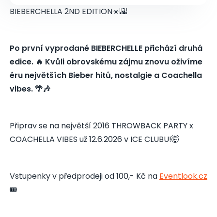
BIEBERCHELLA 2ND EDITION☀️🌇
Po první vyprodané BIEBERCHELLE přichází druhá
edice. 🔥 Kvůli obrovskému zájmu znovu oživíme
éru největších Bieber hitů, nostalgie a Coachella
vibes. 🌴🎶
Připrav se na největší 2016 THROWBACK PARTY x
COACHELLA VIBES už 12.6.2026 v ICE CLUBU!🤯
Vstupenky v předprodeji od 100,- Kč na
Eventlook.cz
🎟️