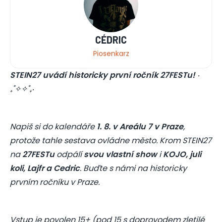
CÉDRIC
Piosenkarz
STEIN27 uvádí historicky první ročník 27FESTu!
‎‧
₊˚✧✧˚₊‧
Napiš si do kalendáře
1. 8. v Areálu 7 v Praze
,
protože tahle sestava ovládne město. Krom STEIN27
na
27FESTu
odpálí
svou vlastní show
i
KOJO, juli
koli, Lajfr a Cedric
. Buďte s námi na historicky
prvním ročníku v Praze.
Vstup je povolen 15+ (pod 15 s doprovodem zletilé