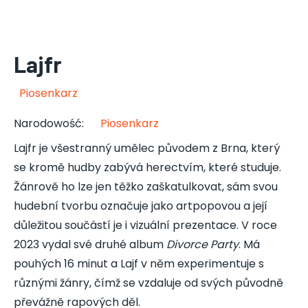
Lajfr
Piosenkarz
Narodowość
:
Piosenkarz
Lajfr je všestranný umělec původem z Brna, který
se kromě hudby zabývá herectvím, které studuje.
Žánrově ho lze jen těžko zaškatulkovat, sám svou
hudební tvorbu označuje jako artpopovou a její
důležitou součástí je i vizuální prezentace. V roce
2023 vydal své druhé album
Divorce Party
. Má
pouhých 16 minut a Lajf v něm experimentuje s
různými žánry, čímž se vzdaluje od svých původně
převážně rapových děl.