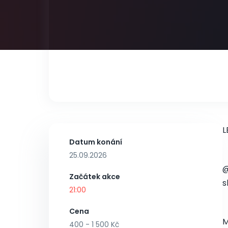
L
Datum konání
25.09.2026
@
Začátek akce
s
21:00
Cena
M
400 - 1 500 Kč