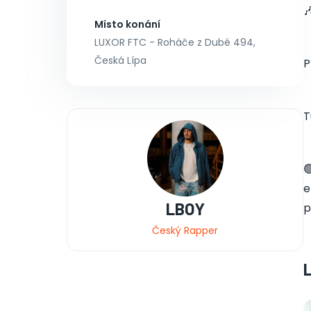

Místo konání
LUXOR FTC - Roháče z Dubé 494,
Česká Lípa
P
T

e
LBOY
p
Český Rapper