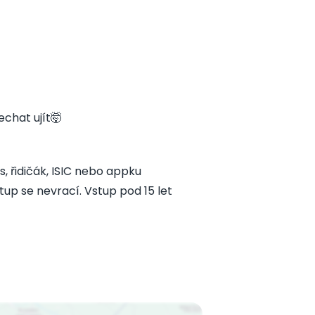
chat ujít🤯
s, řidičák, ISIC nebo appku
up se nevrací. Vstup pod 15 let