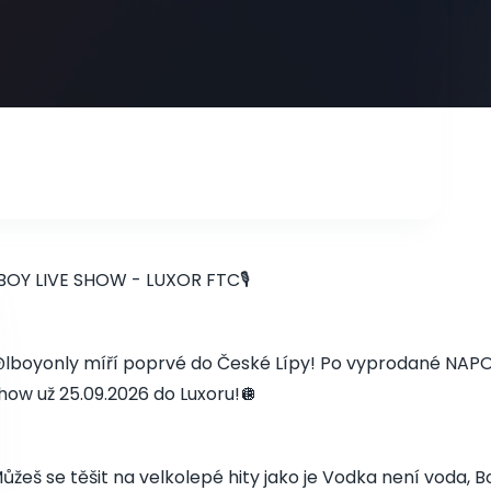
BOY LIVE SHOW - LUXOR FTC🎙️
lboyonly míří poprvé do České Lípy! Po vyprodané NAPO
how už 25.09.2026 do Luxoru!🪩
ůžeš se těšit na velkolepé hity jako je Vodka není voda, Bo