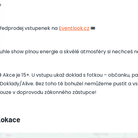

ředprodej vstupenek na
Eventlook.cz
🎟️
uhle show plnou energie a skvělé atmosféry si nechceš ne
 Akce je 15+. U vstupu ukaž doklad s fotkou – občanku, pa
Doklady/Alive. Bez toho tě bohužel nemůžeme pustit a vst
ouze v doprovodu zákonného zástupce!
Lokace