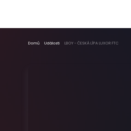
Domů
Události
LBOY - ČESKÁ LÍPA LUXOR FTC