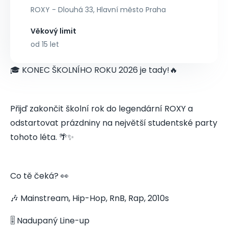
ROXY - Dlouhá 33, Hlavní město Praha
Věkový limit
od 15 let
🎓 KONEC ŠKOLNÍHO ROKU 2026 je tady!🔥
Přijď zakončit školní rok do legendární ROXY a
odstartovat prázdniny na největší studentské party
tohoto léta. 🌴✨
Co tě čeká? 👀
🎶 Mainstream, Hip-Hop, RnB, Rap, 2010s
🎚️ Nadupaný Line-up