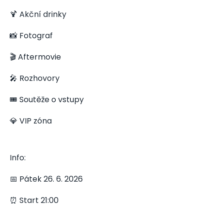
🍹 Akční drinky
📸 Fotograf
🎬 Aftermovie
🎤 Rozhovory
🎟️ Soutěže o vstupy
💎 VIP zóna
Info:
📅 Pátek 26. 6. 2026
⏰ Start 21:00