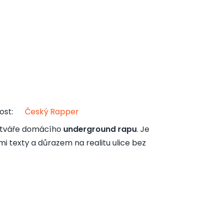
ost
:
Český Rapper
é tváře domácího
underground rapu
. Je
mi texty a důrazem na realitu ulice bez