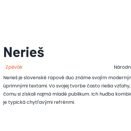
Nerieš
Zpěvák
Národn
Nerieš je slovenské rapové duo známe svojím moderný
úprimnými textami. Vo svojej tvorbe často riešia vzťahy,
čomu si získali najmä mladé publikum. Ich hudba kombin
je typická chytľavými refrénmi.