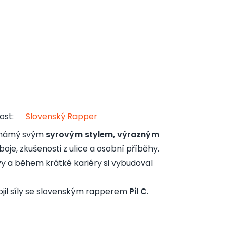
ost
:
Slovenský Rapper
 známý svým
syrovým stylem, výrazným
 boje, zkušenosti z ulice a osobní příběhy.
vy a během krátké kariéry si vybudoval
ojil síly se slovenským rapperem
Pil C
.