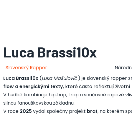
Luca Brassi10x
Slovenský Rapper
Národn
Luca Brassi10x
(
Luka Mašulovič
) je slovenský rapper
flow a energickými texty
, které často reflektují životní
V hudbě kombinuje hip‑hop, trap a současné rapové vli
silnou fanouškovskou základnu.
V roce
2025
vydal společny projekt
brat
, na kterém sp