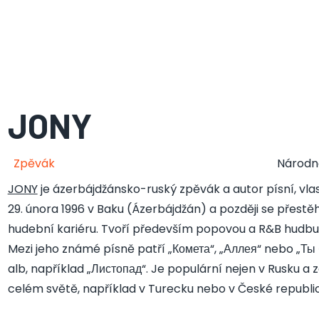
JONY
Zpěvák
Národn
JONY
je ázerbájdžánsko-ruský zpěvák a autor písní, vla
29. února 1996 v Baku (Ázerbájdžán) a později se přestě
hudební kariéru. Tvoří především popovou a R&B hudbu 
Mezi jeho známé písně patří „Комета“, „Аллея“ nebo „Ты
alb, například „Листопад“. Je populární nejen v Rusku a z
celém světě, například v Turecku nebo v České republi