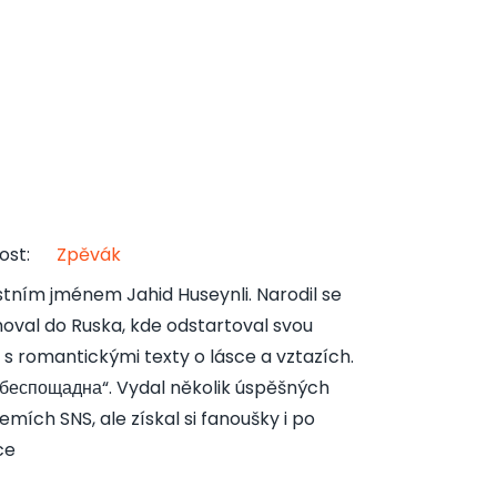
ost
:
Zpěvák
stním jménem Jahid Huseynli. Narodil se
hoval do Ruska, kde odstartoval svou
s romantickými texty o lásce a vztazích.
 беспощадна“. Vydal několik úspěšných
emích SNS, ale získal si fanoušky i po
ce