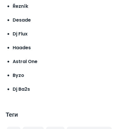
Řezník
ASTRAL ONE
Desade
Словацький репер
Dj Flux
Haades
Astral One
BYZO
Виконавець
Byzo
Dj Ba2s
Теги