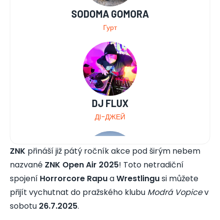
SODOMA GOMORA
Гурт
DJ FLUX
ДІ-ДЖЕЙ
ZNK
přináší již pátý ročník akce pod širým nebem
nazvané
ZNK Open Air 2025
! Toto netradiční
spojení
Horrorcore Rapu
a
Wrestlingu
si můžete
přijít vychutnat do pražského klubu
DESADE
Modrá Vopice
v
sobotu
26.7.2025
.
Чеський репер