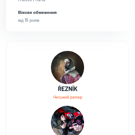
Вікове обмеження
від 15 років
ŘEZNÍK
Чеський репер