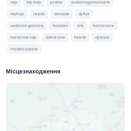
rap
hip hop
praha
sodomagomoraznk
hiphop
reznik
desade
dj flux
sodoma gomora
haades
znk
horrorcore
hardcore rap
astral one
řezník
dj ba2s
modrá vopice
Місцезнаходження