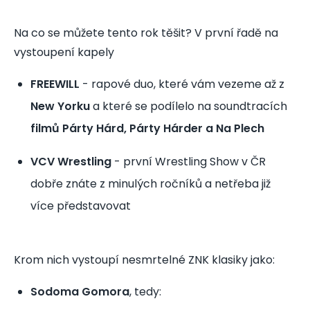
Na co se můžete tento rok těšit? V první řadě na
vystoupení kapely
FREEWILL
- rapové duo, které vám vezeme až z
DJ BA2S
New Yorku
a které se podílelo na soundtracích
ДІ-ДЖЕЙ
filmů Párty Hárd, Párty Hárder a Na Plech
VCV Wrestling
- první Wrestling Show v ČR
dobře znáte z minulých ročníků a netřeba již
více představovat
HAADES
Чеський репер
Krom nich vystoupí nesmrtelné ZNK klasiky jako:
Sodoma Gomora
, tedy: