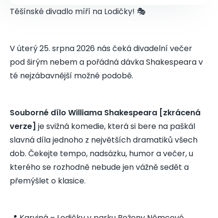
Těšínské divadlo míří na Lodičky! 🎭
V úterý 25. srpna 2026 nás čeká divadelní večer
pod širým nebem a pořádná dávka Shakespeara v
té nejzábavnější možné podobě.
Soubor­né dílo Williama Shakespeara [zkrácená
verze]
je svižná komedie, která si bere na paškál
slavná díla jednoho z největších dramatiků všech
dob. Čekejte tempo, nadsázku, humor a večer, u
kterého se rozhodně nebude jen vážně sedět a
přemýšlet o klasice.
📍 Karviná – Lodičky v parku Boženy Němcové