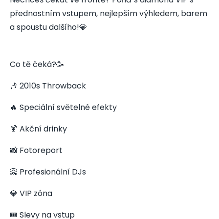
přednostním vstupem, nejlepším výhledem, barem
a spoustu dalšího!💎
Co tě čeká?🥳
🎶 2010s Throwback
🔥 Speciální světelné efekty
🍹 Akční drinky
📸 Fotoreport
📀 Profesionální DJs
💎 VIP zóna
🎟️ Slevy na vstup