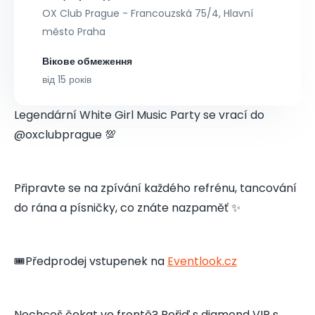
OX Club Prague - Francouzská 75/4, Hlavní
město Praha
Вікове обмеження
від 15 років
Legendární White Girl Music Party se vrací do
@oxclubprague 💯
Připravte se na zpívání každého refrénu, tancování
do rána a písničky, co znáte nazpaměť ✨
🎟️Předprodej vstupenek na
Eventlook.cz
Nechceš čekat ve frontě? Pořiď s diamond VIP s