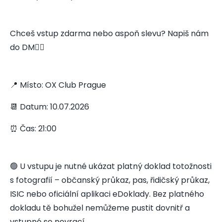
Chceš vstup zdarma nebo aspoň slevu? Napiš nám
do DM👇🏻
📍 Místo: OX Club Prague
📆 Datum: 10.07.2026
⏰ Čas: 21:00
🟢 U vstupu je nutné ukázat platný doklad totožnosti
s fotografií – občanský průkaz, pas, řidičský průkaz,
ISIC nebo oficiální aplikaci eDoklady. Bez platného
dokladu tě bohužel nemůžeme pustit dovnitř a
vstupné se nevrací.