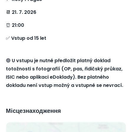
📆
21. 7. 2026
⏰
21:00
✅
Vstup od 15 let
🟢
U vstupu je nutné předložit platný doklad
totožnosti s fotografií (OP, pas, řidičský průkaz,
ISIC nebo aplikaci eDoklady). Bez platného
dokladu není vstup možný a vstupné se nevrací.
Місцезнаходження