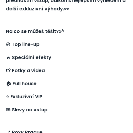
přednostní vstup, balkon s nejlepším výhledem a
další exkluzivní výhody.👀
Na co se můžeš těšit?
👐
💿
Top line-up
🔥
Speciální efekty
📸
Fotky a videa
🏠
Full house
⭐️
Exkluzivní VIP
🎟️
Slevy na vstup
📍
Roxy Prague