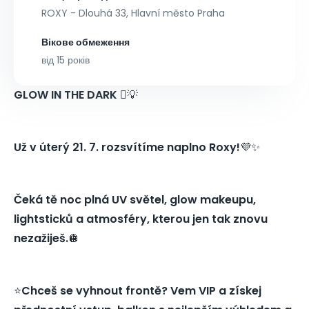
ROXY - Dlouhá 33, Hlavní město Praha
Вікове обмеження
від 15 років
GLOW IN THE DARK
🫟💡
Už v úterý 21. 7. rozsvítíme naplno Roxy!
💜✨
Čeká tě noc plná UV světel, glow makeupu,
lightsticků a atmosféry, kterou jen tak znovu
nezažiješ.
🪩
⭐️
Chceš se vyhnout frontě? Vem VIP a získej