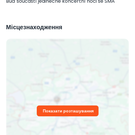
Buď součástí jedinečné koncertní noci se SMA
Місцезнаходження
Показати розташування