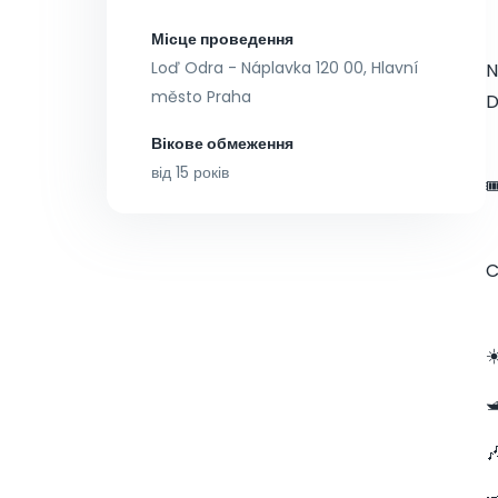
Місце проведення
Loď Odra - Náplavka 120 00, Hlavní
N
město Praha
D
Вікове обмеження
від 15 років

C
☀

