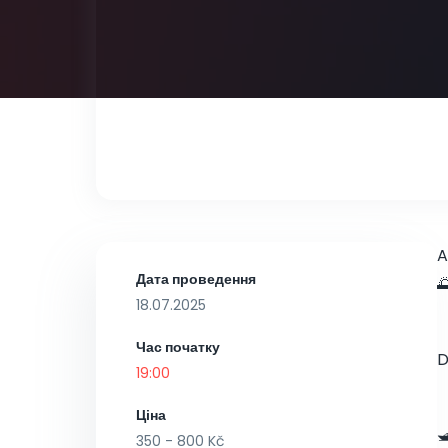
A
Дата проведення

18.07.2025
Час початку
D
19:00
Ціна

350 - 800 Kč