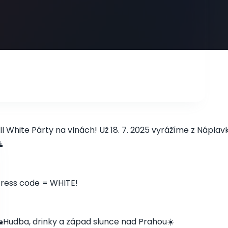
ll White Párty na vlnách! Už 18. 7. 2025 vyrážíme z Nápla

ress code = WHITE!
️Hudba, drinky a západ slunce nad Prahou☀️