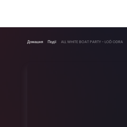
Домашня
Події
ALL WHITE BOAT PARTY - LOĎ ODRA