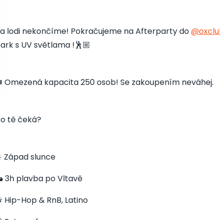
a lodi nekončíme! Pokračujeme na Afterparty do
@oxclu
ark s UV světlama !🕺🏼
️ Omezená kapacita 250 osob! Se zakoupením neváhej.
o tě čeká?
️ Západ slunce
️ 3h plavba po Vltavě
 Hip-Hop & RnB, Latino