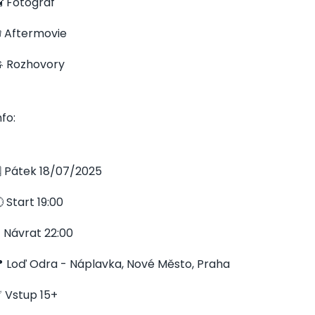
 Fotograf
 Aftermovie
 Rozhovory
nfo:
️ Pátek 18/07/2025
 Start 19:00
 Návrat 22:00
 Loď Odra - Náplavka, Nové Město, Praha
 Vstup 15+