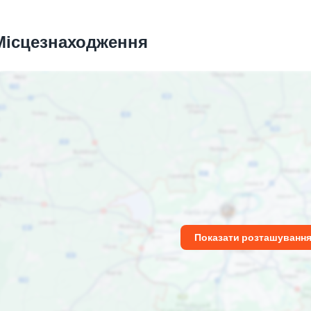
Місцезнаходження
Показати розташуванн