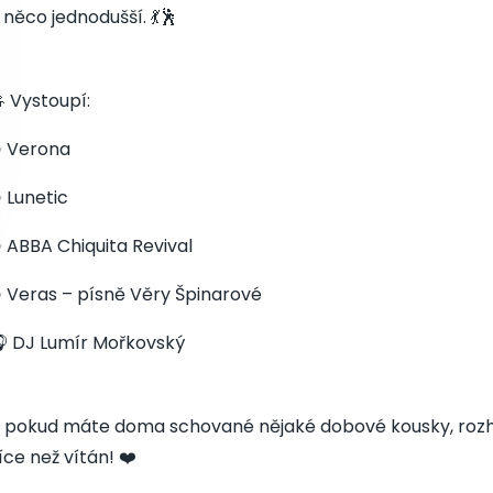
 něco jednodušší. 💃🕺
 Vystoupí:
 Verona
 Lunetic
 ABBA Chiquita Revival
 Veras – písně Věry Špinarové
 DJ Lumír Mořkovský
 pokud máte doma schované nějaké dobové kousky, rozhod
íce než vítán! ❤️