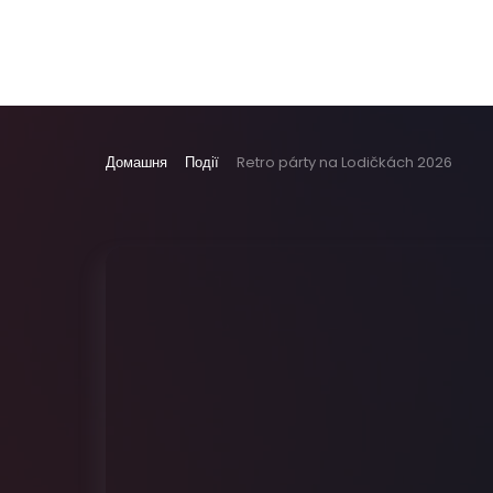
Домашня
Події
Retro párty na Lodičkách 2026