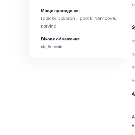
o
Місце проведення
Lodičky Dokořán - park B. Němcové,
Karviná

Вікове обмеження
✨
від 15 років
✨
✨
✨

A
v