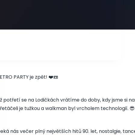
ETRO PARTY je zpět! ❤️📼
ž potřetí se na Lodičkách vrátíme do doby, kdy jsme si nah
řetáčeli je tužkou a walkman byl vrcholem technologií. 😎
eká nás večer plný největších hitů 90. let, nostalgie, ta