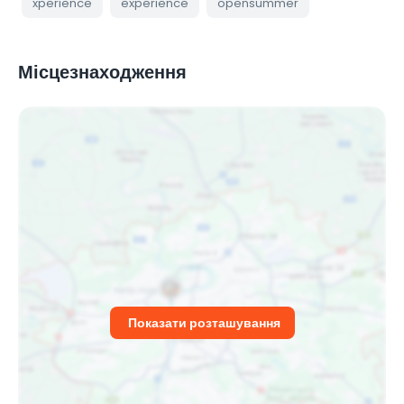
xperience
experience
opensummer
Місцезнаходження
Показати розташування