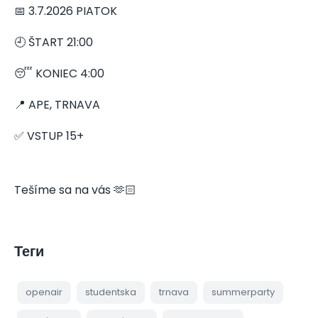
📅 3.7.2026 PIATOK
🕘 ŠTART 21:00
😴 KONIEC 4:00
📍 APE, TRNAVA
✅ VSTUP 15+
Tešíme sa na vás 🫶🏻
Теги
openair
studentska
trnava
summerparty