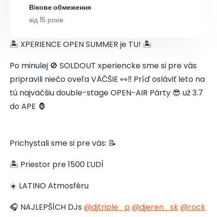
Вікове обмеження
від 15 років
🏝️ XPERIENCE OPEN SUMMER je TU! 🏝️
Po minulej 🚫 SOLDOUT xperiencke sme si pre vás
pripravili niečo oveľa VÄČŠIE 👀‼️ Príď osláviť leto na
tú najväčšiu double-stage OPEN-AIR Párty 😎 už 3.7
do APE 🦍
Prichystali sme si pre vás: 📝
🏝️ Priestor pre 1500 ĽUDÍ
☀️ LATINO Atmosféru
🎧 NAJLEPŠÍCH DJs
@djtriple_p
@djeren_sk
@rock