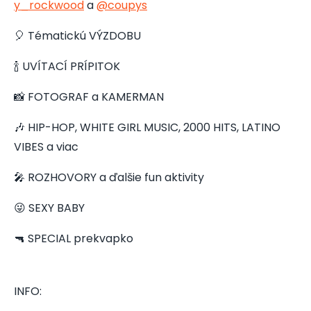
y_rockwood
a
@coupys
🎈 Tématickú VÝZDOBU
🍾 UVÍTACÍ PRÍPITOK
📸 FOTOGRAF a KAMERMAN
🎶 HIP-HOP, WHITE GIRL MUSIC, 2000 HITS, LATINO
VIBES a viac
🎤 ROZHOVORY a ďalšie fun aktivity
😜 SEXY BABY
🔫 SPECIAL prekvapko
INFO: