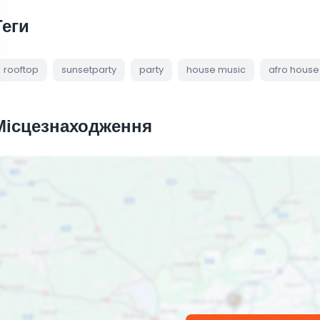
Теги
rooftop
sunsetparty
party
house music
afro house
Місцезнаходження