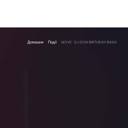
Домашня
Події
NOVE : DJ DON BIRTHDAY BASH