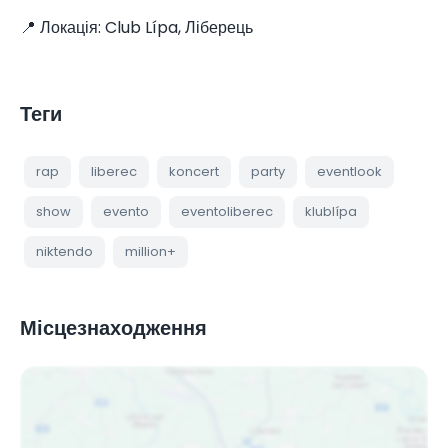
📍 Локація: Club Lípa, Ліберець
Теги
rap
liberec
koncert
party
eventlook
show
evento
eventoliberec
klublípa
niktendo
million+
Місцезнаходження