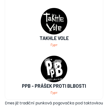
TAKHLE VOLE
Гурт
PPB - PRÁŠEK PROTI BLBOSTI
Гурт
Dnes již tradiční punková pogovačka pod taktovkou