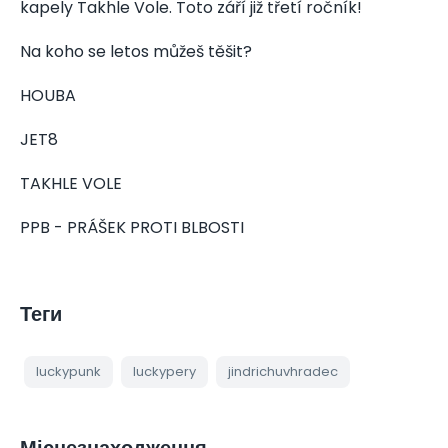
kapely Takhle Vole. Toto září již třetí ročník!
Na koho se letos můžeš těšit?
HOUBA
JET8
TAKHLE VOLE
PPB - PRÁŠEK PROTI BLBOSTI
Теги
luckypunk
luckypery
jindrichuvhradec
Місцезнаходження