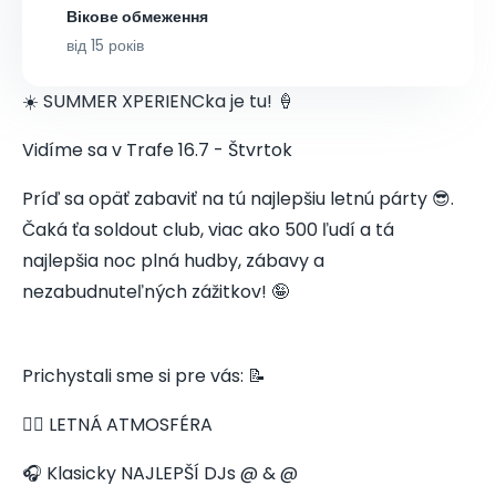
Вікове обмеження
від 15 років
☀️ SUMMER XPERIENCka je tu! 🍦
Vidíme sa v Trafe 16.7 - Štvrtok
Príď sa opäť zabaviť na tú najlepšiu letnú párty 😎.
Čaká ťa soldout club, viac ako 500 ľudí a tá
najlepšia noc plná hudby, zábavy a
nezabudnuteľných zážitkov! 🤪
Prichystali sme si pre vás: 📝
👯‍♀️ LETNÁ ATMOSFÉRA
🎧 Klasicky NAJLEPŠÍ DJs @ & @