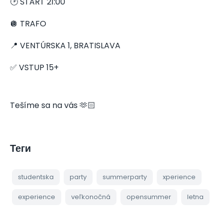
🕑 ŠTART 21:00
🪩 TRAFO
📍 VENTÚRSKA 1, BRATISLAVA
✅ VSTUP 15+
Tešíme sa na vás 🫶🏻
Теги
studentska
party
summerparty
xperience
experience
veľkonočná
opensummer
letna