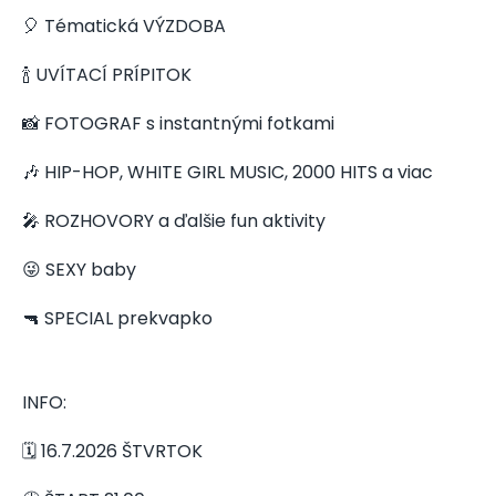
🎈 Tématická VÝZDOBA
🍾 UVÍTACÍ PRÍPITOK
📸 FOTOGRAF s instantnými fotkami
🎶 HIP-HOP, WHITE GIRL MUSIC, 2000 HITS a viac
🎤 ROZHOVORY a ďalšie fun aktivity
😜 SEXY baby
🔫 SPECIAL prekvapko
INFO:
🗓️ 16.7.2026 ŠTVRTOK