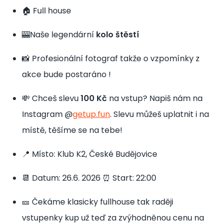
🏠 Full house
🎰Naše legendární
kolo štěstí
📸 Profesionální fotograf takže o vzpomínky z
akce bude postaráno !
💸 Chceš slevu
100 Kč
na vstup? Napiš nám na
Instagram @
getup.fun
. Slevu můžeš uplatnit i na
místě, těšíme se na tebe!
📍 Místo: Klub K2, České Budějovice
📆 Datum: 26.6. 2026 ⏰ Start: 22:00
🎫 Čekáme klasicky fullhouse tak raději
vstupenky kup už teď za zvýhodněnou cenu na