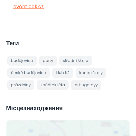
eventlook.cz
Теги
budějovice
party
střední škola
české budějovice
klub k2
konec školy
prázdniny
začátek léta
dj hugoteyy
Місцезнаходження