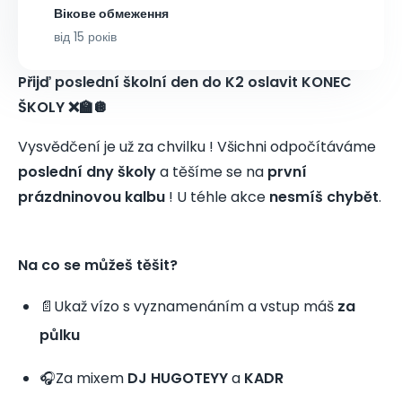
Вікове обмеження
від 15 років
Přijď poslední školní den do K2 oslavit KONEC
ŠKOLY ❌🏫🪩
Vysvědčení je už za chvilku ! Všichni odpočítáváme
poslední dny školy
a těšíme se na
první
prázdninovou kalbu
! U téhle akce
nesmíš chybět
.
Na co se můžeš těšit?
📄Ukaž vízo s vyznamenáním a vstup máš
za
půlku
🎧Za mixem
DJ HUGOTEYY
a
KADR