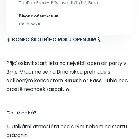
TeePee Brno - Přístavní 1179/57, Brno
Вікове обмеження
від 15 років
☀️
KONEC ŠKOLNÍHO ROKU OPEN AIR!
🍾
Přijď oslavit start léta na největší open air party v
Brně. Vracíme se na Brněnskou přehradu s
oblíbeným konceptem
Smash or Pass
. Tuhle noc
prostě nechceš zaspat. 🔥
Co tě čeká?
✨ Unikátní atmosféra pod širým nebem na startu
prázdnin