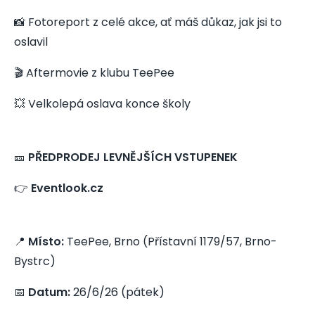
📸 Fotoreport z celé akce, ať máš důkaz, jak jsi to
oslavil
🎬 Aftermovie z klubu TeePee
💥 Velkolepá oslava konce školy
🎫
PŘEDPRODEJ LEVNĚJŠÍCH VSTUPENEK
👉
Eventlook.cz
📍
Místo:
TeePee, Brno (Přístavní 1179/57, Brno-
Bystrc)
📅
Datum:
26/6/26 (pátek)