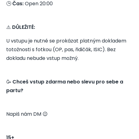
🕒
Čas:
Open 20:00
⚠️
DŮLEŽITÉ:
U vstupu je nutné se prokázat platným dokladem
totožnosti s fotkou (OP, pas, řidičák, ISIC). Bez
dokladu nebude vstup možný.
🥳
Chceš vstup zdarma nebo slevu pro sebe a
partu?
Napiš nám DM 😉
15+