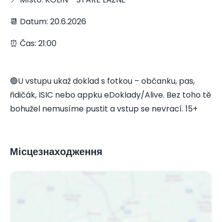
📆 Datum: 20.6.2026
⏰ Čas: 21:00
🟢U vstupu ukaž doklad s fotkou – občanku, pas,
řidičák, ISIC nebo appku eDoklady/Alive. Bez toho tě
bohužel nemusíme pustit a vstup se nevrací. 15+
Місцезнаходження