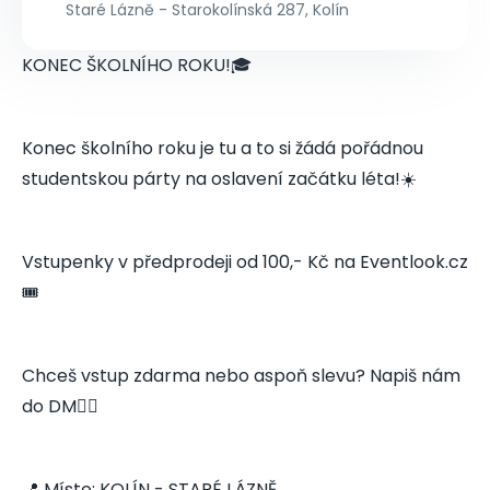
Staré Lázně - Starokolínská 287, Kolín
KONEC ŠKOLNÍHO ROKU!🎓
Konec školního roku je tu a to si žádá pořádnou
studentskou párty na oslavení začátku léta!☀️
Vstupenky v předprodeji od 100,- Kč na Eventlook.cz
🎟️
Chceš vstup zdarma nebo aspoň slevu? Napiš nám
do DM👇🏻
📍 Místo: KOLÍN - STARÉ LÁZNĚ