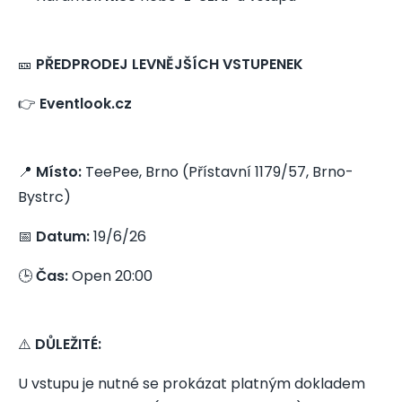
🎫
PŘEDPRODEJ LEVNĚJŠÍCH VSTUPENEK
👉
Eventlook.cz
📍
Místo:
TeePee, Brno (Přístavní 1179/57, Brno-
Bystrc)
📅
Datum:
19/6/26
🕒
Čas:
Open 20:00
⚠️
DŮLEŽITÉ:
U vstupu je nutné se prokázat platným dokladem