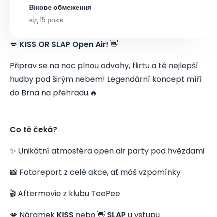
Вікове обмеження
від 15 років
💋
KISS OR SLAP Open Air!
👋
Připrav se na noc plnou odvahy, flirtu a té nejlepší
hudby pod širým nebem! Legendární koncept míří
do Brna na přehradu.🔥
Co tě čeká?
✨ Unikátní atmosféra open air party pod hvězdami
📸 Fotoreport z celé akce, ať máš vzpomínky
🎬 Aftermovie z klubu TeePee
💋 Náramek
KISS
nebo 👋
SLAP
u vstupu