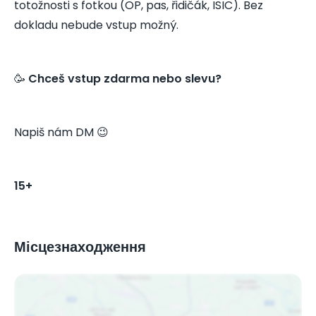
totožnosti s fotkou (OP, pas, řidičák, ISIC). Bez
dokladu nebude vstup možný.
🥳
Chceš vstup zdarma nebo slevu?
Napiš nám DM 😉
15+
Місцезнаходження