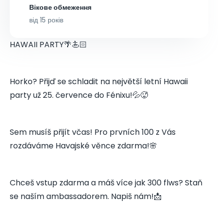
Вікове обмеження
від 15 років
HAWAII PARTY🌴🏄🏻
Horko? Přijď se schladit na největší letní Hawaii
party už 25. července do Fénixu!💦🥵
Sem musíš přijít včas! Pro prvních 100 z Vás
rozdáváme Havajské věnce zdarma!🌸
Chceš vstup zdarma a máš více jak 300 flws? Staň
se naším ambassadorem. Napiš nám!📩