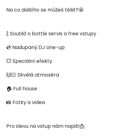
Na co dalšího se můžeš těšit?🤩
🍾 Soutěž o bottle servis a free vstupy
💿 Nadupaný DJ Line-up
💥 Speciální efekty
🙌🏻 Skvělá atmoséra
🏠 Full house
📸 Fotky a videa
Pro slevu na vstup nám napiš!📩