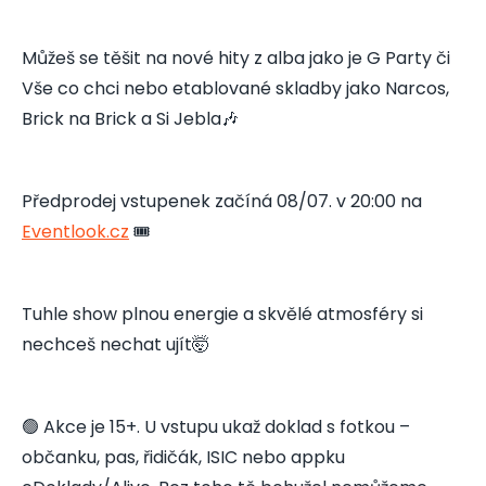
Můžeš se těšit na nové hity z alba jako je G Party či
Vše co chci nebo etablované skladby jako Narcos,
Brick na Brick a Si Jebla🎶
Předprodej vstupenek začíná 08/07. v 20:00 na
Eventlook.cz
🎟️
Tuhle show plnou energie a skvělé atmosféry si
nechceš nechat ujít🤯
🟢 Akce je 15+. U vstupu ukaž doklad s fotkou –
občanku, pas, řidičák, ISIC nebo appku