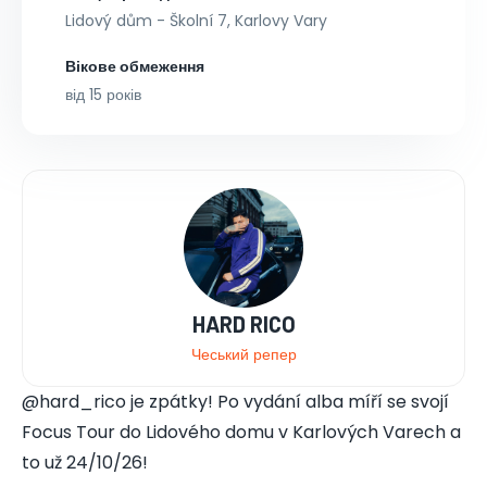
Lidový dům - Školní 7, Karlovy Vary
Вікове обмеження
від 15 років
HARD RICO
Чеський репер
@hard_rico je zpátky! Po vydání alba míří se svojí
Focus Tour do Lidového domu v Karlových Varech a
to už 24/10/26!