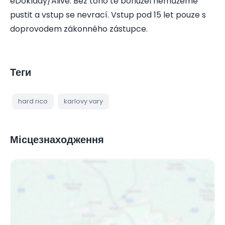
eDoklady/Alive. Bez toho tě bohužel nemůžeme
pustit a vstup se nevrací. Vstup pod 15 let pouze s
doprovodem zákonného zástupce.
Теги
hard rico
karlovy vary
Місцезнаходження