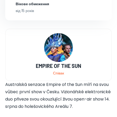
Вікове обмеження
від 15 років
EMPIRE OF THE SUN
Співак
Australská senzace Empire of the Sun míří na svou
vůbec první show v Česku. Vizionářské elektronické
duo přiveze svou okouzlující živou open-air show 14.
srpna do holešovického Areálu 7.