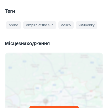
Теги
praha
empire of the sun
česko
vstupenky
Місцезнаходження