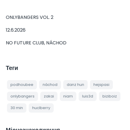
ONLYBANGERS VOL. 2
12.6.2026
NO FUTURE CLUB, NÁCHOD
Теги
podhoubee
náchod
danz hun
hejspasi
onlybangers
zakai
niam
luis3d
biziboiz
30 min
huclberry
Місцезнаходження