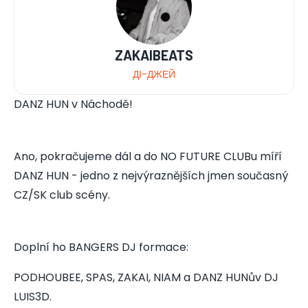
ZAKAIBEATS
ДІ-ДЖЕЙ
DANZ HUN v Náchodě!
Ano, pokračujeme dál a do NO FUTURE CLUBu míří
DANZ HUN - jedno z nejvýraznějších jmen současný
CZ/SK club scény.
Doplní ho BANGERS DJ formace:
PODHOUBEE, SPAS, ZAKAI, NIAM a DANZ HUNův DJ
LUIS3D.