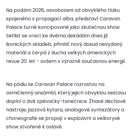
Na podzim 2026, osvobozeni od obvyklého tlaku
spojeného s propagací alba, představí Caravan
Palace turné koncipované jako skutečnou show.
Setlist se vrací ke dvěma dekádám dnes již
ikonických skladeb, přináší nový dosud nevydaný
materiál a čerpá z ducha velkých amerických
revue 20. let - ovšem s výrazně současnou energií.
Na pódiu se Caravan Palace rozrostou na
osmičlenný ansámbl, který jejich obvyklou sestavu
doplní o dvě zpěvačky-tanečnice. Žhavé dechové
nástroje, jazzová kytara, analogové syntezátory a
choreografie se propojí v explozivní a velkorysé
show stvořené k oslavě.