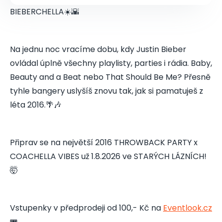
BIEBERCHELLA☀️🌇
Na jednu noc vracíme dobu, kdy Justin Bieber
ovládal úplně všechny playlisty, parties i rádia. Baby,
Beauty and a Beat nebo That Should Be Me? Přesně
tyhle bangery uslyšíš znovu tak, jak si pamatuješ z
léta 2016.🌴🎶
Připrav se na největší 2016 THROWBACK PARTY x
COACHELLA VIBES už 1.8.2026 ve STARÝCH LÁZNÍCH!
🤯
Vstupenky v předprodeji od 100,- Kč na
Eventlook.cz
🎟️