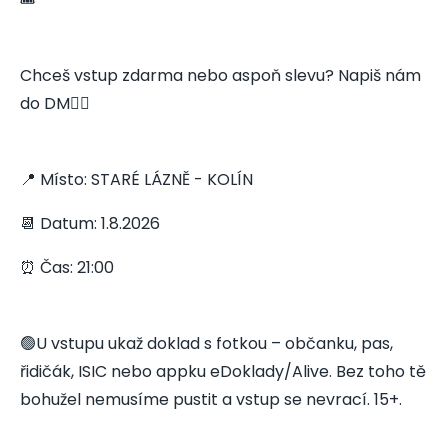
Chceš vstup zdarma nebo aspoň slevu? Napiš nám
do DM👇🏻
📍 Místo: STARÉ LÁZNĚ - KOLÍN
📆 Datum: 1.8.2026
⏰ Čas: 21:00
🟢U vstupu ukaž doklad s fotkou – občanku, pas,
řidičák, ISIC nebo appku eDoklady/Alive. Bez toho tě
bohužel nemusíme pustit a vstup se nevrací. 15+.