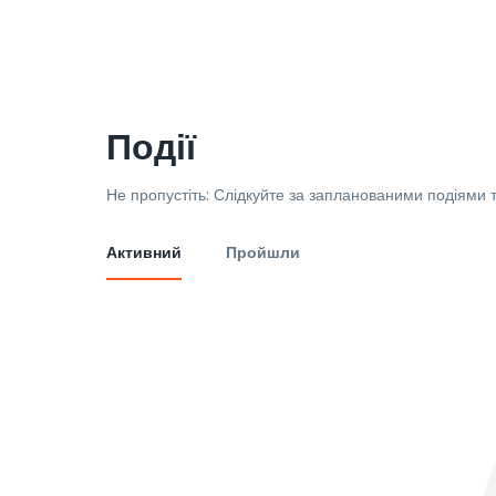
Події
Не пропустіть: Слідкуйте за запланованими подіями т
Активний
Пройшли