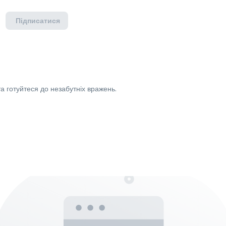
Підписатися
а готуйтеся до незабутніх вражень.