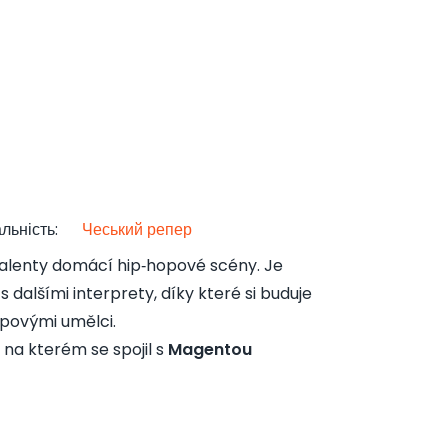
льність
:
Чеський репер
 talenty domácí hip‑hopové scény. Je
alšími interprety, díky které si buduje
apovými umělci.
, na kterém se spojil s
Magentou