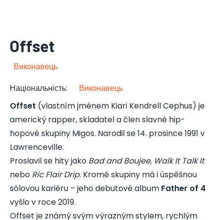
Offset
Виконавець
Національність
:
Виконавець
Offset
(vlastním jménem Kiari Kendrell Cephus) je
americký rapper, skladatel a člen slavné hip-
hopové skupiny Migos. Narodil se 14. prosince 1991 v
Lawrenceville.
Proslavil se hity jako
Bad and Boujee
,
Walk It Talk It
nebo
Ric Flair Drip
. Kromě skupiny má i úspěšnou
sólovou kariéru – jeho debutové album
Father of 4
vyšlo v roce 2019.
Offset je známý svým výrazným stylem, rychlým