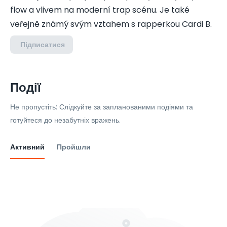
flow a vlivem na moderní trap scénu. Je také
veřejně známý svým vztahem s rapperkou Cardi B.
Підписатися
Події
Не пропустіть: Слідкуйте за запланованими подіями та
готуйтеся до незабутніх вражень.
Активний
Пройшли