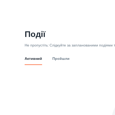
Події
Не пропустіть: Слідкуйте за запланованими подіями т
Активний
Пройшли