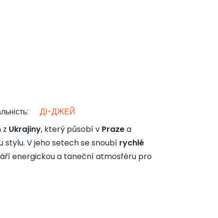
льність
:
ДІ-ДЖЕЙ
 z
Ukrajiny
, který působí v
Praze
a
 stylu. V jeho setech se snoubí
rychlé
váří energickou a taneční atmosféru pro