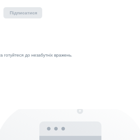
Підписатися
а готуйтеся до незабутніх вражень.