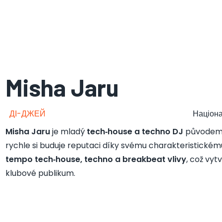
Misha Jaru
ДІ-ДЖЕЙ
Націона
Misha Jaru
je mladý
tech‑house a techno DJ
původem
rychle si buduje reputaci díky svému charakteristickému
tempo tech‑house, techno a breakbeat vlivy
, což vyt
klubové publikum.