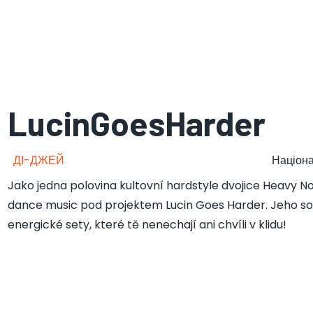
LucinGoesHarder
ДІ-ДЖЕЙ
Націона
Jako jedna polovina kultovní hardstyle dvojice Heavy Noi
dance music pod projektem Lucin Goes Harder. Jeho sol
energické sety, které tě nenechají ani chvíli v klidu!