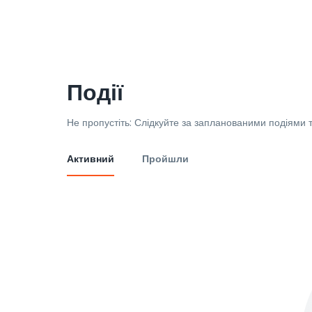
Події
Не пропустіть: Слідкуйте за запланованими подіями т
Активний
Пройшли