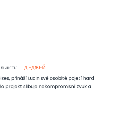
льність
:
ДІ-ДЖЕЙ
zes, přináší Lucin své osobité pojetí hard
o projekt slibuje nekompromisní zvuk a