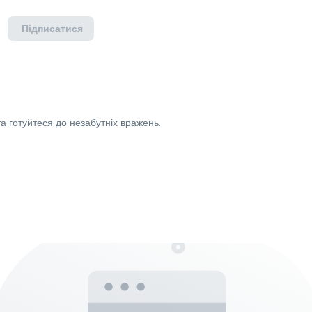
Підписатися
а готуйтеся до незабутніх вражень.