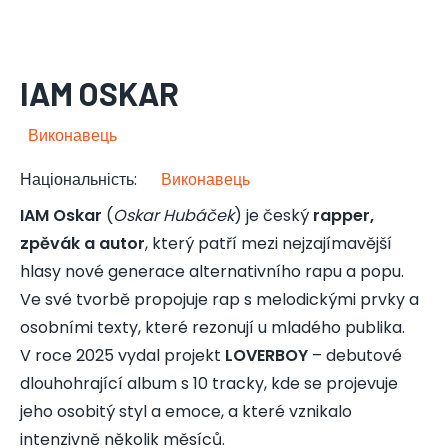
IAM OSKAR
Виконавець
Національність
:
Виконавець
IAM Oskar
(
Oskar Hubáček
) je český
rapper,
zpěvák a autor
, který patří mezi nejzajímavější
hlasy nové generace alternativního rapu a popu.
Ve své tvorbě propojuje rap s melodickými prvky a
osobními texty, které rezonují u mladého publika.
V roce 2025 vydal projekt
LOVERBOY
– debutové
dlouhohrající album s 10 tracky, kde se projevuje
jeho osobitý styl a emoce, a které vznikalo
intenzivně několik měsíců.