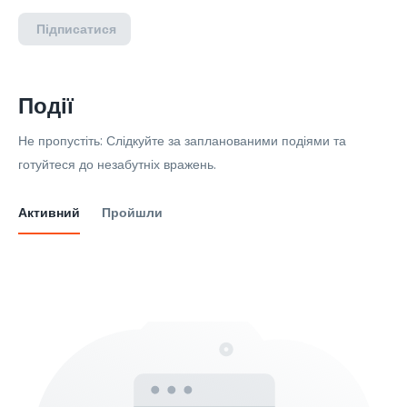
Підписатися
Події
Не пропустіть: Слідкуйте за запланованими подіями та
готуйтеся до незабутніх вражень.
Активний
Пройшли