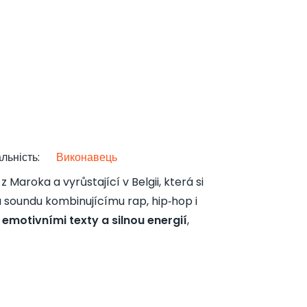
льність
:
Виконавець
aroka a vyrůstající v Belgii, která si
 soundu kombinujícímu rap, hip‑hop i
 emotivními texty a silnou energií
,