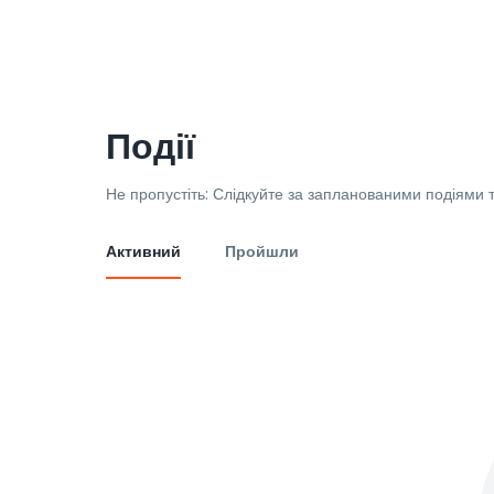
Події
Не пропустіть: Слідкуйте за запланованими подіями т
Активний
Пройшли