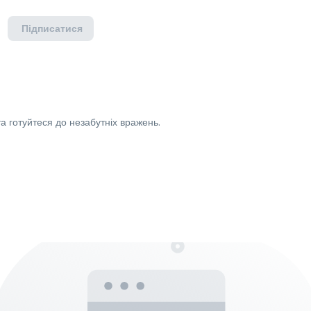
Підписатися
а готуйтеся до незабутніх вражень.