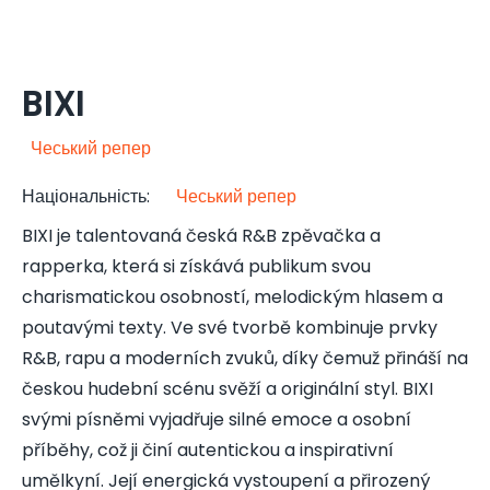
BIXI
Чеський репер
Національність
:
Чеський репер
BIXI je talentovaná česká R&B zpěvačka a
rapperka, která si získává publikum svou
charismatickou osobností, melodickým hlasem a
poutavými texty. Ve své tvorbě kombinuje prvky
R&B, rapu a moderních zvuků, díky čemuž přináší na
českou hudební scénu svěží a originální styl. BIXI
svými písněmi vyjadřuje silné emoce a osobní
příběhy, což ji činí autentickou a inspirativní
umělkyní. Její energická vystoupení a přirozený