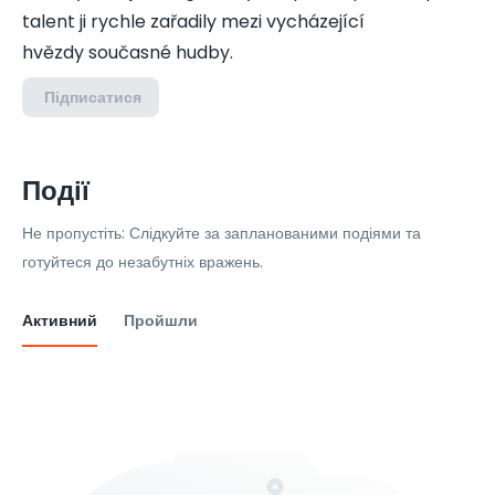
talent ji rychle zařadily mezi vycházející
hvězdy současné hudby.
Підписатися
Події
Не пропустіть: Слідкуйте за запланованими подіями та
готуйтеся до незабутніх вражень.
Активний
Пройшли