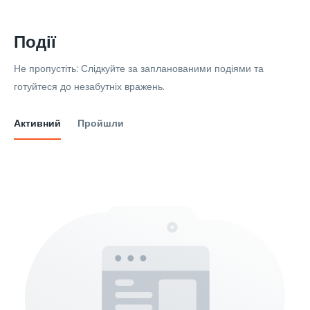
Події
Не пропустіть: Слідкуйте за запланованими подіями та
готуйтеся до незабутніх вражень.
Активний
Пройшли