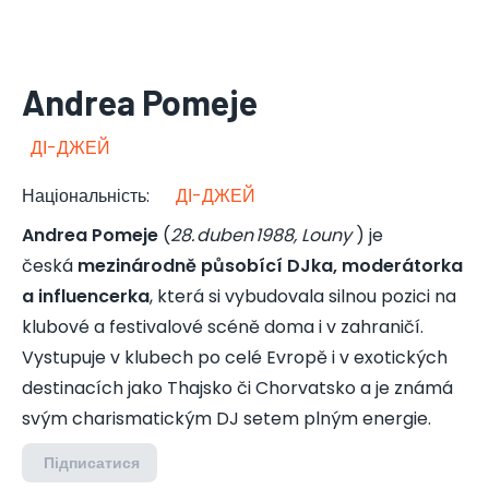
Andrea Pomeje
ДІ-ДЖЕЙ
Національність
:
ДІ-ДЖЕЙ
Andrea Pomeje
(
28. duben 1988, Louny
) je
česká
mezinárodně působící DJka, moderátorka
a influencerka
, která si vybudovala silnou pozici na
klubové a festivalové scéně doma i v zahraničí.
Vystupuje v klubech po celé Evropě i v exotických
destinacích jako Thajsko či Chorvatsko a je známá
svým charismatickým DJ setem plným energie.
Підписатися