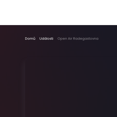
Domů
Události
Open Air Radegastovna