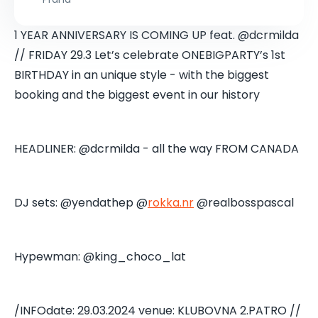
1 YEAR ANNIVERSARY IS COMING UP feat. @dcrmilda
// FRIDAY 29.3 Let’s celebrate ONEBIGPARTY’s 1st
BIRTHDAY in an unique style - with the biggest
booking and the biggest event in our history
HEADLINER: @dcrmilda - all the way FROM CANADA
DJ sets: @yendathep @
rokka.nr
@realbosspascal
Hypewman: @king_choco_lat
/INFOdate: 29.03.2024 venue: KLUBOVNA 2.PATRO //