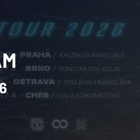
AM
26